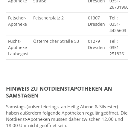
Apotheke
Straße
Dresden
0351-
26731960
Fetscher-
Fetscherplatz 2
01307
Tel.:
Apotheke
Dresden
0351-
4425603
Fuchs-
Österreicher Straße 53
01279
Tel.:
Apotheke
Dresden
0351-
Laubegast
2518261
HINWEIS ZU NOTDIENSTAPOTHEKEN AN
SAMSTAGEN
Samstags (außer feiertags, an Heilig Abend & Silvester)
haben außerdem folgende Apotheken regulär geöffnet. Die
Notdienst-Apotheken müssen daher zwischen 12.00 und
18.00 Uhr nicht geöffnet sein.