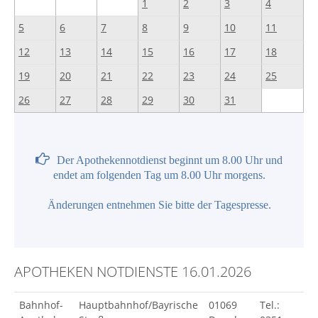
1
2
3
4
5
6
7
8
9
10
11
12
13
14
15
16
17
18
19
20
21
22
23
24
25
26
27
28
29
30
31
Der Apothekennotdienst beginnt um 8.00 Uhr und
endet am folgenden Tag um 8.00 Uhr morgens.
Änderungen entnehmen Sie bitte der Tagespresse.
APOTHEKEN NOTDIENSTE 16.01.2026
Bahnhof-
Hauptbahnhof/Bayrische
01069
Tel.: