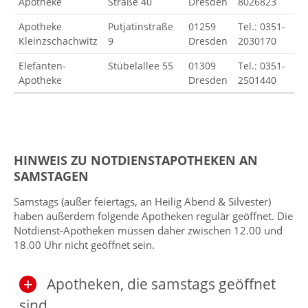
Apotheke
Straße 40
Dresden
8026823
Apotheke
Putjatinstraße
01259
Tel.: 0351-
Kleinzschachwitz
9
Dresden
2030170
Elefanten-
Stübelallee 55
01309
Tel.: 0351-
Apotheke
Dresden
2501440
HINWEIS ZU NOTDIENSTAPOTHEKEN AN
SAMSTAGEN
Samstags (außer feiertags, an Heilig Abend & Silvester)
haben außerdem folgende Apotheken regulär geöffnet. Die
Notdienst-Apotheken müssen daher zwischen 12.00 und
18.00 Uhr nicht geöffnet sein.
Apotheken, die samstags geöffnet
sind