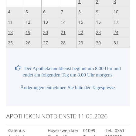
1
2
3
4
5
6
7
8
9
10
11
12
13
14
15
16
17
18
19
20
21
22
23
24
25
26
27
28
29
30
31
Der Apothekennotdienst beginnt um 8.00 Uhr und
endet am folgenden Tag um 8.00 Uhr morgens.
Änderungen entnehmen Sie bitte der Tagespresse.
APOTHEKEN NOTDIENSTE 11.05.2026
Galenus-
Hoyerswerdaer
01099
Tel.: 0351-