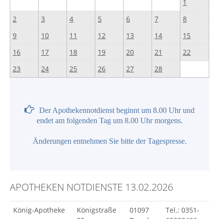
1
2
3
4
5
6
7
8
9
10
11
12
13
14
15
16
17
18
19
20
21
22
23
24
25
26
27
28
Der Apothekennotdienst beginnt um 8.00 Uhr und
endet am folgenden Tag um 8.00 Uhr morgens.
Änderungen entnehmen Sie bitte der Tagespresse.
APOTHEKEN NOTDIENSTE 13.02.2026
König-Apotheke
Königstraße
01097
Tel.: 0351-