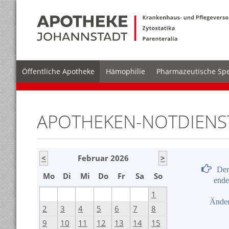
Öffentliche Apotheke
Hämophilie
Pharmazeutische Spe
APOTHEKEN-NOTDIENS
<
Februar 2026
>
Der
Mo
Di
Mi
Do
Fr
Sa
So
ende
1
Änder
2
3
4
5
6
7
8
9
10
11
12
13
14
15