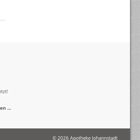
tzt!
n ...
© 2026 Apotheke Johannstadt