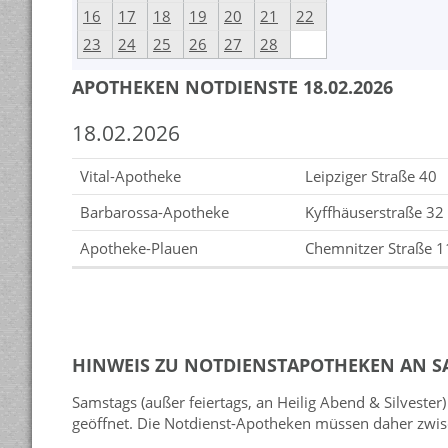
16
17
18
19
20
21
22
23
24
25
26
27
28
APOTHEKEN NOTDIENSTE 18.02.2026
18.02.2026
Vital-Apotheke
Leipziger Straße 40
Barbarossa-Apotheke
Kyffhäuserstraße 32
Apotheke-Plauen
Chemnitzer Straße 1
HINWEIS ZU NOTDIENSTAPOTHEKEN AN 
Samstags (außer feiertags, an Heilig Abend & Silvest
geöffnet. Die Notdienst-Apotheken müssen daher zwisc